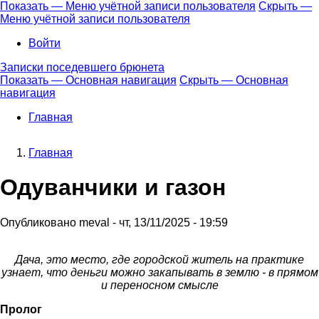
Перейти
Показать — Меню учётной записи пользователя
Скрыть —
к
Меню учётной записи пользователя
Меню
основному
учётной
Войти
содержанию
записи
Записки поседевшего брюнета
пользователя
Показать — Основная навигация
Скрыть — Основная
навигация
Основная
навигация
Главная
Главная
Строка
Одуванчики и газон
навигации
Опубликовано
meval
-
чт, 13/11/2025 - 19:59
Дача, это место, где городской житель на практике
узнает, что деньги можно закапывать в землю - в прямом
и переносном смысле
Пролог