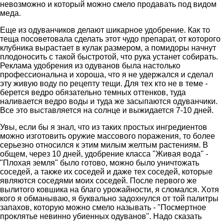
невозможно и который можно смело продавать под видом
меда.
Еще из одуванчиков делают шикарное удобрение. Как то
теща посоветовала сделать этот чудо препарат, от которого
клубника вырастает в кулак размером, а помидоры начнут
плодоносить с такой быстротой, что рука устанет собирать.
Реклама удобрения из одуванов была настолько
профессиональна и хороша, что я не удержался и сделал
эту живую воду по рецепту тещи. Для тех кто не в теме -
берется ведро обязательно темных оттенков, туда
наливается ведро воды и туда же засыпаются одуванчики.
Все это выставляется на солнце и выжидается 7-10 дней.
Увы, если бы я знал, что из таких простых ингредиентов
можно изготовить оружие массового поражения, то более
серьезно относился к этим милым желтым растениям. В
общем, через 10 дней, удобрение класса "Живая вода" -
"Плохая земля" было готово, можно было уничтожать
соседей, а также их соседей и даже тех соседей, которые
являются соседями моих соседей. После первого же
вылитого ковшика на благо урожайности, я сломался. Хотя
кого я обманываю, я буквально задохнулся от той палитры
запахов, которую можно смело называть - "Посмертное
проклятье невинно убиенных одуванов". Надо сказать