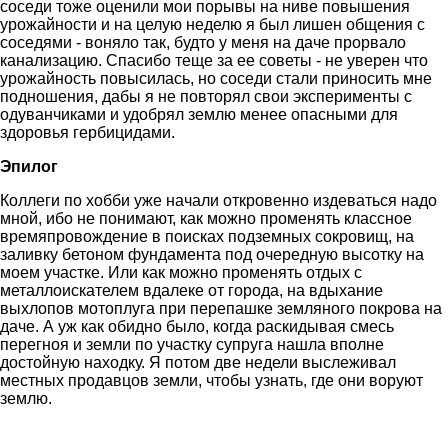
соседи тоже оценили мои порывы на ниве повышения
урожайности и на целую неделю я был лишен общения с
соседями - воняло так, будто у меня на даче прорвало
канализацию. Спасибо теще за ее советы - не уверен что
урожайность повысилась, но соседи стали приносить мне
подношения, дабы я не повторял свои эксперименты с
одуванчиками и удобрял землю менее опасными для
здоровья гербицидами.
Эпилог
Коллеги по хобби уже начали откровенно издеваться надо
мной, ибо не понимают, как можно променять классное
времяпровождение в поисках подземных сокровищ, на
заливку бетоном фундамента под очередную высотку на
моем участке. Или как можно променять отдых с
металлоискателем вдалеке от города, на вдыхание
выхлопов мотоплуга при перепашке земляного покрова на
даче. А уж как обидно было, когда раскидывая смесь
перегноя и земли по участку супруга нашла вполне
достойную находку. Я потом две недели выслеживал
местных продавцов земли, чтобы узнать, где они воруют
землю.