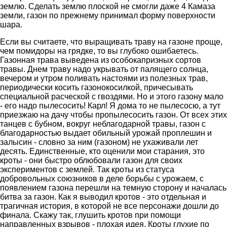
землю. Сделать землю плоской не смогли даже 4 Камаза
земли, газон по прежнему принимал форму поверхности
шара.
Если вы считаете, что выращивать траву на газоне проще,
чем помидоры на грядке, то вы глубоко ошибаетесь.
Газонная трава выведена из особокапризных сортов
травы. Днем траву надо укрывать от палящего солнца,
вечером и утром поливать настоями из полезных трав,
периодически косить газонокосилкой, причесывать
специальной расческой с гвоздями. Но и этого газону мало
- его надо пылесосить! Карл! Я дома то не пылесосю, а тут
приезжаю на дачу чтобы пропылесосить газон. От всех этих
танцев с бубном, вокруг неблагодарной травы, газон с
благодарностью выдает обильный урожай проплешин и
залысин - словно за ним (газоном) не ухаживали лет
десять. Единственные, кто оценили мои старания, это
кроты - они быстро облюбовали газон для своих
экспериментов с землей. Так кроты из статуса
добровольных союзников в деле борьбы с урожаем, с
появлением газона перешли на темную сторону и началась
битва за газон. Как я выводил кротов - это отдельная и
трагичная история, в которой не все персонажи дошли до
финала. Скажу так, глушить кротов при помощи
направленных взрывов - плохая идея. Кроты глухие по