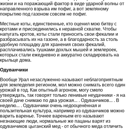
жизни и на поражающий фактор в виде ударной волны от
направленного взрыва им пофиг, а вот земляному
покрытию под газоном совсем не пофиг.
Местные коты, единственные, кто оценил мою битву с
кротами и присоединились к неравной схватке. Чтобы
напугать кротов, коты стали приносить свои фекалии и
разбрасывать их на газоне, а в благодарность за столь
удобную площадку для хранения своих фекалий,
расплачивались тушками дохлых мышей и землероек,
которых стали ежедневно и аккуратно складировать на
крыльце дома.
Одуванчики
Вообще Урал незаслуженно называют неблагоприятным
для земледелия регионом, мол можно снимать всего один
урожай в год. Как опытный агроном, могу смело
утверждать, так говорят только ленивые неудачники - я на
своей даче снимаю по два урожая... . Одуванчиков... . В
неделю... . Одуванчики очень недооценённая и
пользительная культура, например из одуванчиков можно
варить варенье. Точнее вареньем его называют
незнающие люди, нормальные же пацаны варят из
одуванчиков цыганский мед - от обычного меда отличить