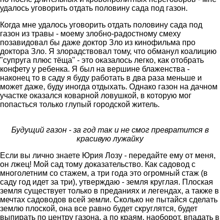
удалось уговорить отдать половину сада под газон.
Когда мне удалось уговорить отдать половину сада под
газон из травы - моему злобно-радостному смеху
позавидовал бы даже доктор Зло из кинофильма про
доктора Зло. Я злорадствовал тому, что обманул коалицию
"супруга плюс тёща" - это оказалось легко, как отобрать
конфету у ребенка. Я был на вершине блаженства -
наконец то в саду я буду работать в два раза меньше и
может даже, буду иногда отдыхать. Однако газон на дачном
участке оказался коварной ловушкой, в которую мог
попасться только глупый городской житель.
Будущий газон - за год так и не смог превратится в
красивую лужайку
Если вы лично знаете Юрия Лозу - передайте ему от меня,
он лжец! Мой сад тому доказательство. Как садовод с
многолетним со стажем, а три года это огромный стаж (в
саду год идет за три), утверждаю - земля круглая. Плоская
земля существует только в преданиях и легендах, а также в
мечтах садоводов всей земли. Сколько не пытайся сделать
землю плоской, она все равно будет скруглятся, будет
выпирать по центру газона, а по краям, наоборот, впадать в