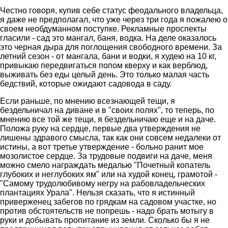
Честно говоря, купив себе статус феодального владельца,
я даже не предполагал, что уже через три года я пожалею о
своем необдуманном поступке. Рекламные проспекты
гласили - сад это мангал, баня, водка. На деле оказалось
это черная дыра для поглощения свободного времени. За
летний сезон - от мангала, бани и водки, я худею на 10 кг,
привыкаю передвигаться попом кверху и как верблюд,
выживать без еды целый день. Это только малая часть
бедствий, которые ожидают садовода в саду.
Если раньше, по мнению всезнающей тещи, я
бездельничал на диване и в "своих полях", то теперь, по
мнению все той же тещи, я бездельничаю еще и на даче.
Положа руку на сердце, первые два утверждения не
лишены здравого смысла, так как они совсем недалеки от
истины, а вот третье утверждение - больно ранит мое
мозолистое сердце. За трудовые подвиги на даче, меня
можно смело награждать медалью "Почетный копатель
глубоких и неглубоких ям" или на худой конец, грамотой -
"Самому трудолюбивому негру на рабовладельческих
плантациях Урала". Нельзя сказать, что я истинный
приверженец забегов по грядкам на садовом участке, но
против обстоятельств не попрешь - надо брать мотыгу в
руки и добывать пропитание из земли. Сколько бы я не