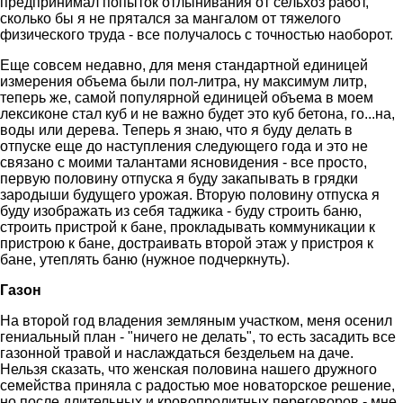
предпринимал попыток отлынивания от сельхоз работ,
сколько бы я не прятался за мангалом от тяжелого
физического труда - все получалось с точностью наоборот.
Еще совсем недавно, для меня стандартной единицей
измерения объема были пол-литра, ну максимум литр,
теперь же, самой популярной единицей объема в моем
лексиконе стал куб и не важно будет это куб бетона, го...на,
воды или дерева. Теперь я знаю, что я буду делать в
отпуске еще до наступления следующего года и это не
связано с моими талантами ясновидения - все просто,
первую половину отпуска я буду закапывать в грядки
зародыши будущего урожая. Вторую половину отпуска я
буду изображать из себя таджика - буду строить баню,
строить пристрой к бане, прокладывать коммуникации к
пристрою к бане, достраивать второй этаж у пристроя к
бане, утеплять баню (нужное подчеркнуть).
Газон
На второй год владения земляным участком, меня осенил
гениальный план - "ничего не делать", то есть засадить все
газонной травой и наслаждаться бездельем на даче.
Нельзя сказать, что женская половина нашего дружного
семейства приняла с радостью мое новаторское решение,
но после длительных и кровопролитных переговоров - мне