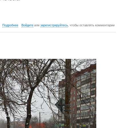
о
Подробнее
Войдите
или
зарегистрируйтесь
, чтобы оставлять комментарии
Фото
февраль
2025