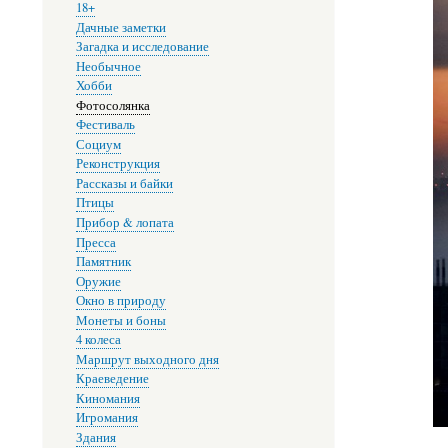
18+
Дачные заметки
Загадка и исследование
Необычное
Хобби
Фотосолянка
Фестиваль
Социум
Реконструкция
Рассказы и байки
Птицы
Прибор & лопата
Пресса
Памятник
Оружие
Окно в природу
Монеты и боны
4 колеса
Маршрут выходного дня
Краеведение
Киномания
Игромания
Здания