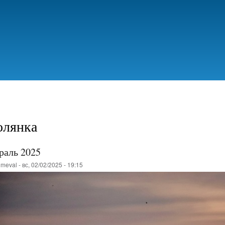
Перейти
к
основному
содержанию
олянка
раль 2025
о
meval
-
вс, 02/02/2025 - 19:15