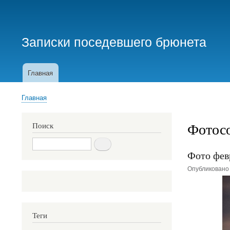
Меню
учётной
Записки поседевшего брюнета
записи
пользователя
Главная
Основная
навигация
Главная
Строка
навигации
Фотос
Поиск
Поиск
Фото фев
Опубликован
Теги