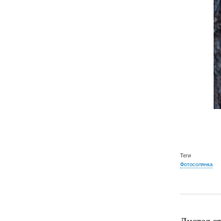
Теги
Фотосолянка
Листая с