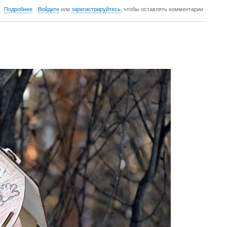
о
Подробнее
Войдите
или
зарегистрируйтесь
, чтобы оставлять комментарии
Первый
день
весны
2023
г