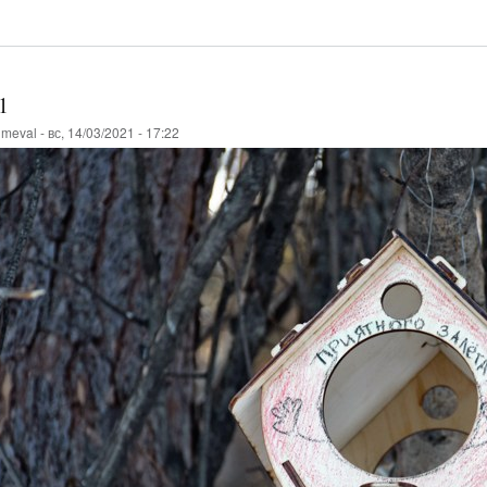
1
о
meval
-
вс, 14/03/2021 - 17:22