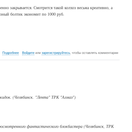
нно закрывается. Смотрится такой колхоз весьма креативно, а
озный болтик экономит по 1000 руб.
о
Подробнее
Войдите
или
зарегистрируйтесь
, чтобы оставлять комментарии
Фотосолянка.
Декабрь,
2019
кидок. (Челябинск. "Лента" ТРК "Алмаз")
просмотренного фантастического блокбастера (Челябинск, ТРК