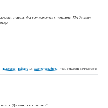
логотип машины для соответствия с номерами. KIA Sportage
rtage
о
Подробнее
Войдите
или
зарегистрируйтесь
, чтобы оставлять комментарии
Листая
старые
архивы
ак: - "Дорогая, я все починил".