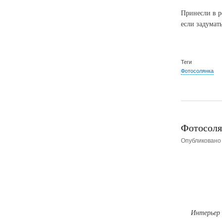
Принесли в р
если задумат
Теги
Фотосолянка
Фотосоля
Опубликован
Интерьер 