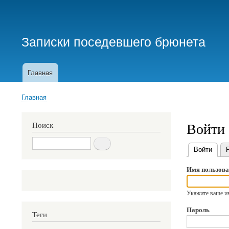
Меню
учётной
Записки поседевшего брюнета
записи
пользователя
Главная
Основная
навигация
Главная
Строка
навигации
Войти
Поиск
Поиск
Войти
(акти
Главные
Имя пользова
вкладки
Укажите ваше им
Пароль
Теги