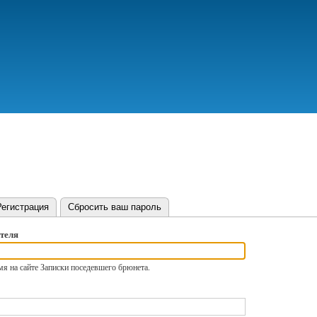
Перейти
к
основному
содержанию
вная вкладка)
Регистрация
Сбросить ваш пароль
теля
я на сайте Записки поседевшего брюнета.