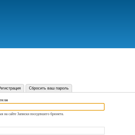
Перейти
к
основному
содержанию
вная вкладка)
Регистрация
Сбросить ваш пароль
теля
я на сайте Записки поседевшего брюнета.