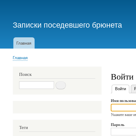
Меню
учётной
Записки поседевшего брюнета
записи
пользователя
Главная
Основная
навигация
Главная
Строка
навигации
Войти
Поиск
Поиск
Войти
(акти
Главные
Имя пользова
вкладки
Укажите ваше им
Пароль
Теги