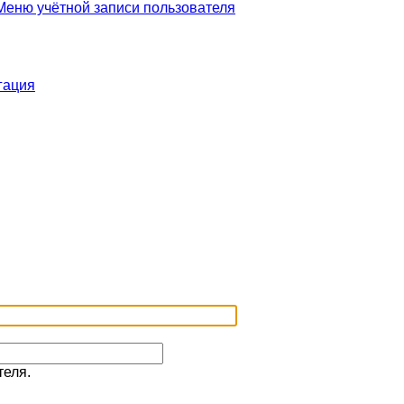
еню учётной записи пользователя
гация
теля.