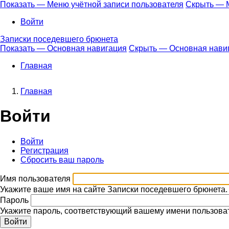
Перейти
Показать — Меню учётной записи пользователя
Скрыть — М
к
Меню
Войти
основному
учётной
содержанию
Записки поседевшего брюнета
записи
Показать — Основная навигация
Скрыть — Основная нави
пользователя
Основная
Главная
навигация
Главная
Строка
Войти
навигации
Войти
(активная
Регистрация
вкладка)
Главные
Сбросить ваш пароль
вкладки
Имя пользователя
Укажите ваше имя на сайте Записки поседевшего брюнета.
Пароль
Укажите пароль, соответствующий вашему имени пользова