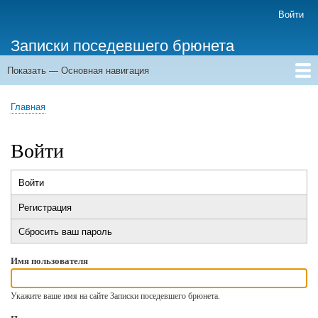
Перейти
Войти
Меню
к
учётной
Записки поседевшего брюнета
основному
записи
содержанию
пользователя
Показать — Основная навигация
Основная
навигация
Главная
Главная
Строка
навигации
Войти
Войти
(активная
Главные
вкладка)
Регистрация
вкладки
Сбросить ваш пароль
Имя пользователя
Укажите ваше имя на сайте Записки поседевшего брюнета.