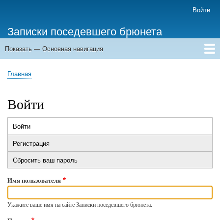
Перейти
Войти
Меню
к
учётной
Записки поседевшего брюнета
основному
записи
содержанию
пользователя
Показать — Основная навигация
Основная
навигация
Главная
Главная
Строка
навигации
Войти
Войти
(активная
Главные
вкладка)
Регистрация
вкладки
Сбросить ваш пароль
Имя пользователя
Укажите ваше имя на сайте Записки поседевшего брюнета.