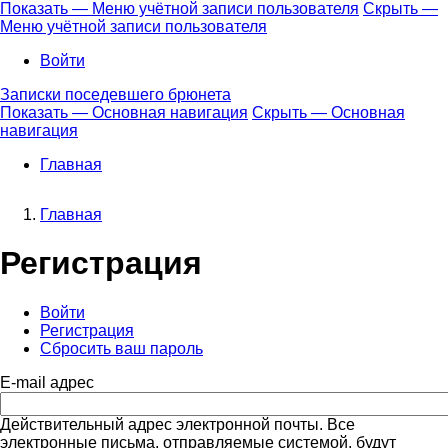
Перейти
Показать — Меню учётной записи пользователя
Скрыть —
к
Меню учётной записи пользователя
Меню
основному
учётной
Войти
содержанию
записи
Записки поседевшего брюнета
пользователя
Показать — Основная навигация
Скрыть — Основная
навигация
Основная
навигация
Главная
Главная
Строка
Регистрация
навигации
Войти
Регистрация
(активная
Главные
Сбросить ваш пароль
вкладка)
вкладки
E-mail адрес
Действительный адрес электронной почты. Все
электронные письма, отправляемые системой, будут