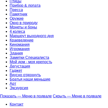
Птицы
Прибор & лопата
Пресса
Памятник
Оружие
Окно в природу
Монеты и боны
4 колеса
Маршрут выходного дня
Краеведение
Киномания
Игромания
Здания
Заметки Специалиста
Мой дом - моя крепость
Дегустация
Гаджет
Вкусно отдохнуть
Братья наши меньшие
Арт
Экскурсия
Показать — Меню в подвале
Скрыть — Меню в подвале
Меню
Контакт