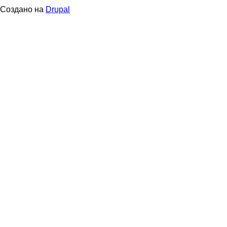
в
Создано на
Drupal
подвале