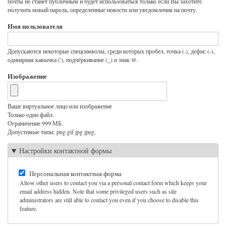
почты не станет публичным и будет использоваться только если Вы захотите
получить новый пароль, определенные новости или уведомления на почту.
Имя пользователя
Допускаются некоторые спецсимволы, среди которых пробел, точка (.), дефис (-),
одинарная кавычка ('), подчёркивание (_) и знак @.
Изображение
Ваше виртуальное лицо или изображение
Только один файл.
Ограничение 999 МБ.
Допустимые типы: png gif jpg jpeg.
Настройки контактной формы
Персональная контактная форма
Allow other users to contact you via a personal contact form which keeps your
email address hidden. Note that some privileged users such as site
administrators are still able to contact you even if you choose to disable this
feature.