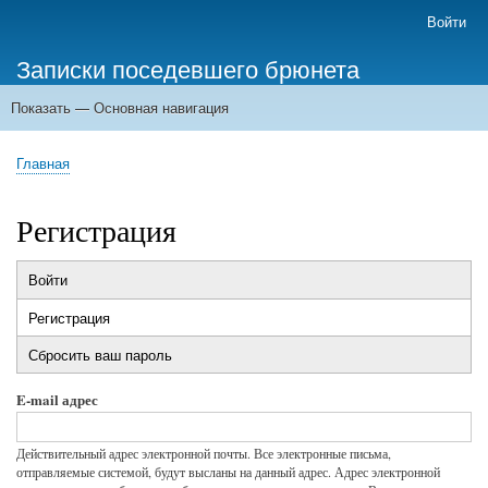
Перейти
Войти
Меню
к
учётной
Записки поседевшего брюнета
основному
записи
содержанию
пользователя
Показать — Основная навигация
Основная
навигация
Главная
Главная
Строка
навигации
Регистрация
Войти
Главные
Регистрация
(активная
вкладки
вкладка)
Сбросить ваш пароль
E-mail адрес
Действительный адрес электронной почты. Все электронные письма,
отправляемые системой, будут высланы на данный адрес. Адрес электронной