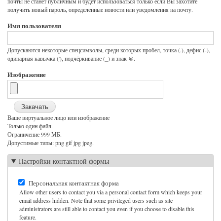
почты не станет публичным и будет использоваться только если Вы захотите
получить новый пароль, определенные новости или уведомления на почту.
Имя пользователя
Допускаются некоторые спецсимволы, среди которых пробел, точка (.), дефис (-),
одинарная кавычка ('), подчёркивание (_) и знак @.
Изображение
Ваше виртуальное лицо или изображение
Только один файл.
Ограничение 999 МБ.
Допустимые типы: png gif jpg jpeg.
Настройки контактной формы
Персональная контактная форма
Allow other users to contact you via a personal contact form which keeps your
email address hidden. Note that some privileged users such as site
administrators are still able to contact you even if you choose to disable this
feature.