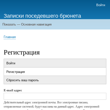
Перейти
Войти
Меню
к
учётной
Записки поседевшего брюнета
основному
записи
содержанию
пользователя
Показать — Основная навигация
Основная
навигация
Главная
Главная
Строка
навигации
Регистрация
Войти
Главные
Регистрация
(активная
вкладки
вкладка)
Сбросить ваш пароль
E-mail адрес
Действительный адрес электронной почты. Все электронные письма,
отправляемые системой, будут высланы на данный адрес. Адрес электронной