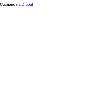
в
Создано на
Drupal
подвале