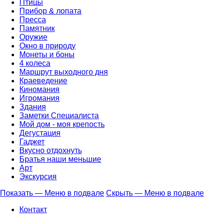
Птицы
Прибор & лопата
Пресса
Памятник
Оружие
Окно в природу
Монеты и боны
4 колеса
Маршрут выходного дня
Краеведение
Киномания
Игромания
Здания
Заметки Специалиста
Мой дом - моя крепость
Дегустация
Гаджет
Вкусно отдохнуть
Братья наши меньшие
Арт
Экскурсия
Показать — Меню в подвале
Скрыть — Меню в подвале
Меню
Контакт