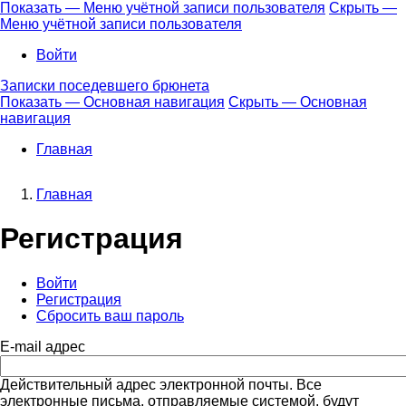
Перейти
Показать — Меню учётной записи пользователя
Скрыть —
к
Меню учётной записи пользователя
Меню
основному
учётной
Войти
содержанию
записи
Записки поседевшего брюнета
пользователя
Показать — Основная навигация
Скрыть — Основная
навигация
Основная
навигация
Главная
Главная
Строка
Регистрация
навигации
Войти
Регистрация
(активная
Главные
Сбросить ваш пароль
вкладка)
вкладки
E-mail адрес
Действительный адрес электронной почты. Все
электронные письма, отправляемые системой, будут