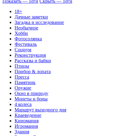
Показать — Теги
Скрыть — Теги
18+
Дачные заметки
Загадка и исследование
Необычное
Хобби
Фотосолянка
Фестиваль
Социум
Реконструкция
Рассказы и байки
Птицы
Прибор & лопата
Пресса
Памятник
Оружие
Окно в природу
Монеты и боны
4 колеса
Маршрут выходного дня
Краеведение
Киномания
Игромания
Здания