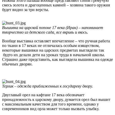
Ножны этого палаша вообще представляют собой гремучую
смесь золота и драгоценных камней – хозяина такого оружия
будет видно за три версты.
Вышивка на царской попоне 17 века (Иран) – напоминает
творчество из детского сада, все вкривь и вкось.
Вообще выставка оставляет впечатление – что ручная работа
по ткани в 17 веках не отличалась особым изяществом,
некоторые вышивки на царских предметах выглядели так
будто их делали дети на уроках труда в начальной школы.
Страшно даже представить, как выглядела вышивка на одежде
обычных дворян.
Терлик – одежда приближенных к государеву двору.
Двуглавый орел на кафтане 17 века обозначает
принадлежность к царскому двору, думается орел был вышит
с максимальным качеством для того времени, однако у
современников вид орла может только вызвать улыбку.