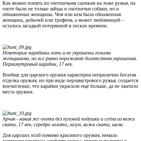
Как можно понять по охотничьим сценкам на ложе ружья, на
охоте были не только зайцы и охотничьи собаки, но и
обнаженные женщины. Чем или кем была обнаженная
женщина, добычей или трофеем, а может любовницей –
осталось загадкой потерянной в песках времени.
Некоторые карабины хоть и не украшены голыми
женщинами, но все равно поражают богатством украшения.
Перламутровый карабин, 17 век.
Вообще для царского оружия характерна неприлично богатая
отделка оружия, но при виде перламутрового ружья, создается
впечатление, что карабин украсили еще больше, да не хватило
места оружии.
Арчак - какая же охота без пуховой подушки и седла из кожи
ската. 17 век, серебро золото, галун, кожа ската, шелк.
Для царских особ помимо красивого оружия, немало
внимание уделялась удобству седока, пуховые подушки в