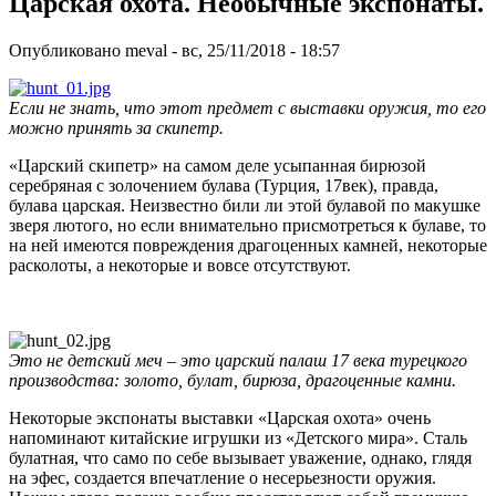
Царская охота. Необычные экспонаты.
Опубликовано
meval
-
вс, 25/11/2018 - 18:57
Если не знать, что этот предмет с выставки оружия, то его
можно принять за скипетр.
«Царский скипетр» на самом деле усыпанная бирюзой
серебряная с золочением булава (Турция, 17век), правда,
булава царская. Неизвестно били ли этой булавой по макушке
зверя лютого, но если внимательно присмотреться к булаве, то
на ней имеются повреждения драгоценных камней, некоторые
расколоты, а некоторые и вовсе отсутствуют.
Это не детский меч – это царский палаш 17 века турецкого
производства: золото, булат, бирюза, драгоценные камни.
Некоторые экспонаты выставки «Царская охота» очень
напоминают китайские игрушки из «Детского мира». Сталь
булатная, что само по себе вызывает уважение, однако, глядя
на эфес, создается впечатление о несерьезности оружия.