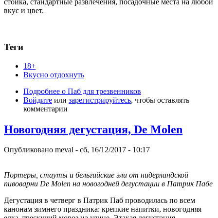
стойка, стандартные развлечения, посадочные места на любой
вкус и цвет.
Теги
18+
Вкусно отдохнуть
Подробнее
о Паб для трезвенников
Войдите
или
зарегистрируйтесь
, чтобы оставлять
комментарии
Новогодняя дегустация, De Molen
Опубликовано
meval
-
сб, 16/12/2017 - 10:17
Портеры, стауты и бельгийские эли от нидерландской
пивоварни De Molen на новогодней дегустации в Патрик Пабе
Дегустация в четверг в Патрик Паб проводилась по всем
канонам зимнего праздника: крепкие напитки, новогодняя
елка, трескучий мороз на улице. Этакая дегустация