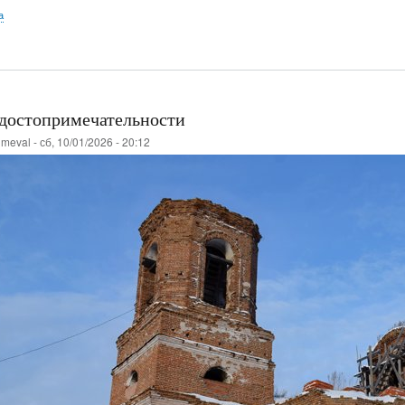
а
 достопримечательности
о
meval
-
сб, 10/01/2026 - 20:12