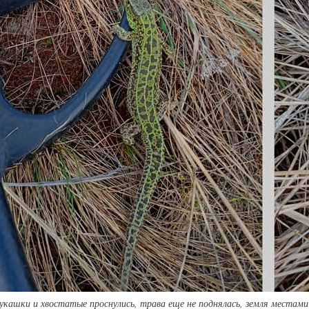
укашки и хвостатые проснулись, трава еще не поднялась, земля местам