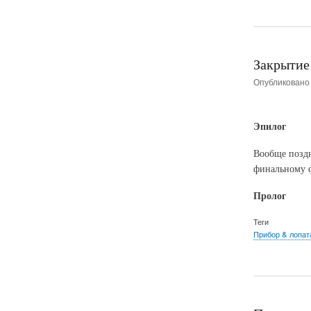
Закрытие
Опубликован
Эпилог
Вообще поздн
финальному ф
Пролог
Теги
Прибор & лопат