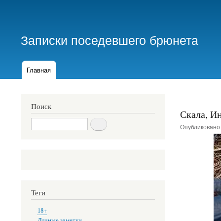
Меню
учётной
Записки поседевшего брюнета
записи
пользователя
Главная
Основная
навигация
Поиск
Скала, И
Поиск
Опубликован
Теги
18+
Дачные заметки