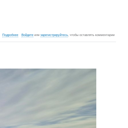
о
Подробнее
Войдите
или
зарегистрируйтесь
, чтобы оставлять комментарии
Скала,
Инк
vs
Веник