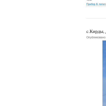
Прибор & лопат
c.Кирды,
Опубликован