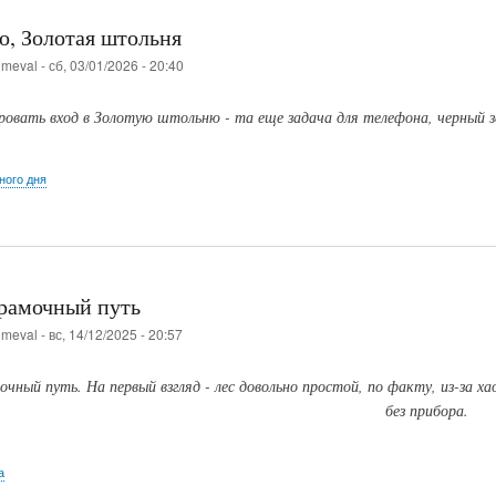
о, Золотая штольня
о
meval
-
сб, 03/01/2026 - 20:40
вать вход в Золотую штольню - та еще задача для телефона, черный з
ого дня
рамочный путь
о
meval
-
вс, 14/12/2025 - 20:57
очный путь. На первый взгляд - лес довольно простой, по факту, из-за 
без прибора.
а