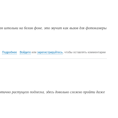
ев штольни на белом фоне, это звучит как вызов для фотокамеры
о
Подробнее
Войдите
или
зарегистрируйтесь
, чтобы оставлять комментарии
Баландино,
Золотая
штольня
хаотично растущего подлеска, здесь довольно сложно пройти даже