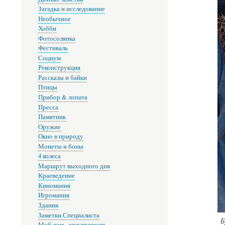
Загадка и исследование
Необычное
Хобби
Фотосолянка
Фестиваль
Социум
Реконструкция
Рассказы и байки
Птицы
Прибор & лопата
Пресса
Памятник
Оружие
Окно в природу
Монеты и боны
4 колеса
Маршрут выходного дня
Краеведение
Киномания
Игромания
Здания
Заметки Специалиста
Б
Мой дом - моя крепость