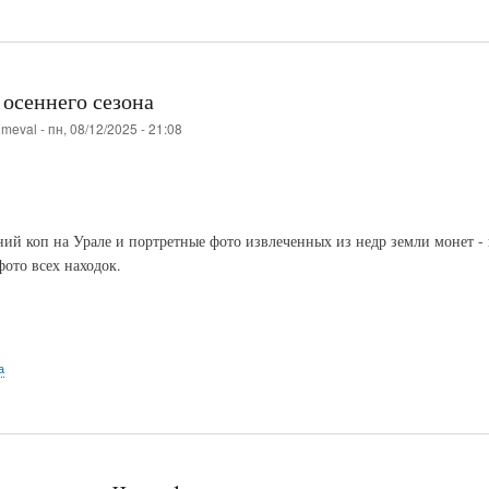
 осеннего сезона
о
meval
-
пн, 08/12/2025 - 21:08
ий коп на Урале и портретные фото извлеченных из недр земли монет -
ото всех находок.
а