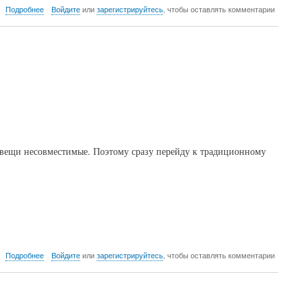
о
Подробнее
Войдите
или
зарегистрируйтесь
, чтобы оставлять комментарии
Великий
рамочный
путь
 вещи несовместимые. Поэтому сразу перейду к традиционному
о
Подробнее
Войдите
или
зарегистрируйтесь
, чтобы оставлять комментарии
Закрытие
осеннего
сезона