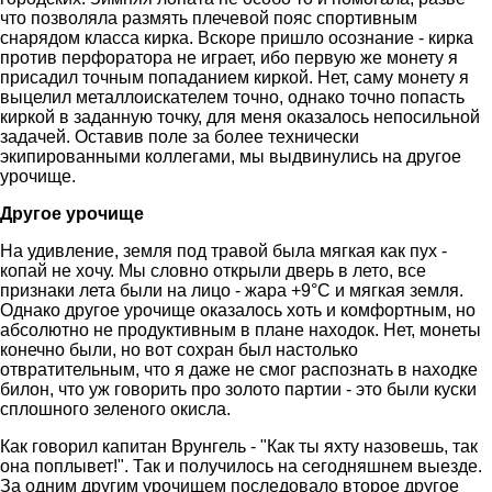
что позволяла размять плечевой пояс спортивным
снарядом класса кирка. Вскоре пришло осознание - кирка
против перфоратора не играет, ибо первую же монету я
присадил точным попаданием киркой. Нет, саму монету я
выцелил металлоискателем точно, однако точно попасть
киркой в заданную точку, для меня оказалось непосильной
задачей. Оставив поле за более технически
экипированными коллегами, мы выдвинулись на другое
урочище.
Другое урочище
На удивление, земля под травой была мягкая как пух -
копай не хочу. Мы словно открыли дверь в лето, все
признаки лета были на лицо - жара +9°С и мягкая земля.
Однако другое урочище оказалось хоть и комфортным, но
абсолютно не продуктивным в плане находок. Нет, монеты
конечно были, но вот сохран был настолько
отвратительным, что я даже не смог распознать в находке
билон, что уж говорить про золото партии - это были куски
сплошного зеленого окисла.
Как говорил капитан Врунгель - "Как ты яхту назовешь, так
она поплывет!". Так и получилось на сегодняшнем выезде.
За одним другим урочищем последовало второе другое