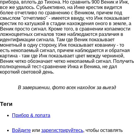
прибора, вплоть до Тихона. Но сравнить 900 Веник и Инк,
все же удалось. Субьективно, на Инке крестик видится
более отчетливо по сравнению с Веником, причем под
смыслом "отчетливо" - имеется ввиду, что Инк показывает
крестик по катушкой в стадии нахождения оного в земле, а
Веник просто сигнал. Кроме того, в сравнении копаемости
ложноцветных сигналов тоже наблюдаются различия в
идентификации сигнала. Там где Веник показывает
монетный в одну сторону, Инк показывает кованину - то
есть некопаемый сигнал, причем наблюдается и обратная
картина - там где Инк показывает цвет между черниной,
Веник четко обозначает четко некопаемый сигнал. Получить
полноценный тест-сравнение Инка и Веника, не дал
короткий световой день.
В завершении, фото всех находок за выезд
Теги
Прибор & лопата
Войдите
или
зарегистрируйтесь
, чтобы оставлять