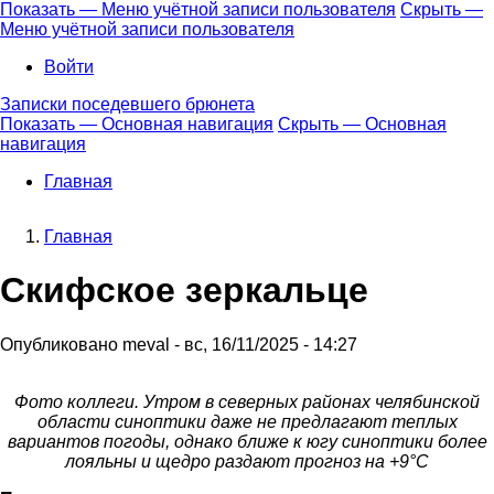
Перейти
Показать — Меню учётной записи пользователя
Скрыть —
к
Меню учётной записи пользователя
Меню
основному
учётной
Войти
содержанию
записи
Записки поседевшего брюнета
пользователя
Показать — Основная навигация
Скрыть — Основная
навигация
Основная
навигация
Главная
Главная
Строка
Скифское зеркальце
навигации
Опубликовано
meval
-
вс, 16/11/2025 - 14:27
Фото коллеги. Утром в северных районах челябинской
области синоптики даже не предлагают теплых
вариантов погоды, однако ближе к югу синоптики более
лояльны и щедро раздают прогноз на +9°С