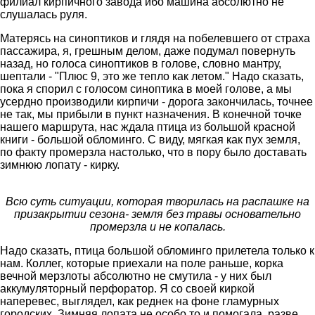
филиал кирпичного завода ибо машина абсолютно не
слушалась руля.
Матерясь на синоптиков и глядя на побелевшего от страха
пассажира, я, грешным делом, даже подумал повернуть
назад, но голоса синоптиков в голове, словно мантру,
шептали - "Плюс 9, это же тепло как летом." Надо сказать,
пока я спорил с голосом синоптика в моей голове, а мы
усердно производили кирпичи - дорога закончилась, точнее
не так, мы прибыли в пункт назначения. В конечной точке
нашего маршрута, нас ждала птица из большой красной
книги - большой обломинго. С виду, мягкая как пух земля,
по факту промерзла настолько, что в пору было доставать
зимнюю лопату - кирку.
Всю суть ситуации, которая творилась на распашке на
призакрытии сезона- земля без травы основательно
промерзла и не копалась.
Надо сказать, птица большой обломинго прилетела только к
нам. Коллег, которые приехали на поле раньше, корка
вечной мерзлоты абсолютно не смутила - у них был
аккумуляторный перфоратор. Я со своей киркой
наперевес, выглядел, как реднек на фоне гламурных
городских. Зимняя лопата не особо то и помогала, разве