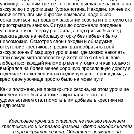
урочище, а за ним третье - я словно выехал не на коп, а на
экскурсию по урочищам Курганистана. Находки, точнее их
количество, явным образом намекали, надо было
остановиться на прошлом закрытии сезона и не стоило его
приоткрывать заново. Ситуацию осложняли погодные
условия, грязь сверху растаяла, а под грязью был лед -
заехать даже на небольшую горку без лебедки было
невозможно. Осмотрев свои находки и обнаружив
отсутствие крестиков, я решил разнообразить свой
экскурсионный маршрут урочищем, где можно накопать
этой самую металлопластику. Хотя кого я обманываю -
лебедиться каждый километр меня утомило и как только я
выбрался на более менее хорошую проселочную дорогу я
отделился от коллектива и выдвинулся в сторону дома, а
крестовое урочище просто было на моем пути.
Как и положено, на призакрытии сезона, на этом урочище
коллеги тоже были и тоже закрывали сезон - я с
удовольствием стал помогать им добывать крестики из
недр земли.
Крестовое урочище славится не только наличием
крестиков, но и их разнообразием - фото находок коллег
с призакрытия сезона. Обратите внимание на