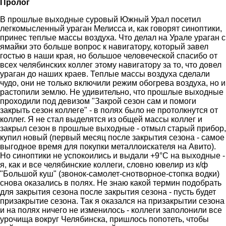
Пролог
В прошлые выходные суровый Южный Урал посетил
легкомысленный ураган Мелисса и, как говорят синоптики,
принес теплые массы воздуха. Что делал на Урале ураган с
ямайки это больше вопрос к навигатору, который завел
гостью в наши края, но большое человеческой спасибо от
всех челябинских коллег этому навигатору за то, что довел
ураган до наших краев. Теплые массы воздуха сделали
чудо, они не только включили режим обогрева воздуха, но и
растопили землю. Не удивительно, что прошлые выходные
проходили под девизом "Закрой сезон сам и помоги
закрыть сезон коллеге" - в полях было не протолкнутся от
коллег. Я не стал выделятся из общей массы коллег и
закрыл сезон в прошлые выходные - отмыл старый прибор,
купил новый (первый месяц после закрытия сезона - самое
выгодное время для покупки металлоискателя на Авито).
Но синоптики не успокоились и выдали +9°С на выходные -
я, как и все челябинские коллеги, словно ювелир из к/ф
"Большой куш" (звонок-самолет-снотворное-стопка водки)
снова оказались в полях. Не знаю какой термин подобрать
для закрытия сезона после закрытия сезона - пусть будет
призакрытие сезона. Так я оказался на призакрытии сезона
и на полях ничего не изменилось - коллеги заполонили все
урочища вокруг Челябинска, пришлось попотеть, чтобы