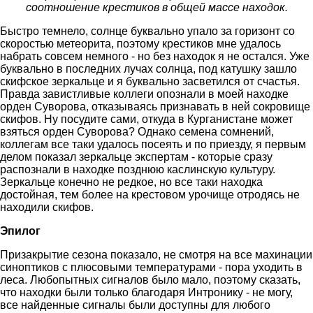
соотношение крестиков в общей массе находок.
Быстро темнело, солнце буквально упало за горизонт со
скоростью метеорита, поэтому крестиков мне удалось
набрать совсем немного - но без находок я не остался. Уже
буквально в последних лучах солнца, под катушку зашло
скифское зеркальце и я буквально засветился от счастья.
Правда завистливые коллеги опознали в моей находке
орден Суворова, отказываясь признавать в ней сокровище
скифов. Ну посудите сами, откуда в Курганистане может
взяться орден Суворова? Однако семена сомнений,
коллегам все таки удалось посеять и по приезду, я первым
делом показал зеркальце экспертам - которые сразу
распознали в находке позднюю каслинскую культуру.
Зеркальце конечно не редкое, но все таки находка
достойная, тем более на крестовом урочище отродясь не
находили скифов.
Эпилог
Призакрытие сезона показало, не смотря на все махинации
синоптиков с плюсовыми температурами - пора уходить в
леса. Любопытных сигналов было мало, поэтому сказать,
что находки были только благодаря Интронику - не могу,
все найденные сигналы были доступны для любого