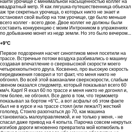
найти урочище с минимальной насыщенностью коллег на
квадратный метр. Я как лягушка-путешественница объехал
аж три секретных урочища, о которых никто не знает и
остановил свой выбор на том урочище, где было меньше
всего коллег - всего двое. Двое коллег не должны были
составить конкуренцию с моим Интроником в упражениях
по добыванию монет из недр земли. Но это было вечером...
+9°С
Первое подозрения насчет синоптиков меня посетили на
трассе. Встречные потоки воздуха разбивались о машину
создавая впечатление о сверхвысокой скорости моего
четырехкопытного друга. Косвенно, про высокую скорость
передвижения говорил и тот факт, что меня никто не
обгонял. Во всей этой вакханалии сверхскорости, слабым
звеном оказался спидометр, который показывал всего 60
км/ч. Карл! Я ехал 60 по трассе и меня никто не догонял и,
тем более, не обгонял. Все дело в том, что термометр
показывал за бортом +6°С, а вот асфальт об этом факте
был не в курсе и на трассе стоял (или лежал?) жесткий
гололед. Стоило разогнаться до 70, как машина
становилась малоуправляемой, и не только у меня, - не
спасал даже привод на 4 копыта. Парочка совсем некрутых
изгибов дороги мгновенно превратила мой копмобиль в