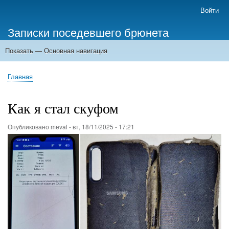
Перейти
Войти
Меню
к
учётной
Записки поседевшего брюнета
основному
записи
содержанию
пользователя
Показать — Основная навигация
Основная
навигация
Главная
Главная
Строка
навигации
Как я стал скуфом
Опубликовано
meval
-
вт, 18/11/2025 - 17:21