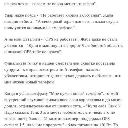
износа чехла - совсем не повод менять телефон".
Удар ниже пояса - "Не работает кнопка включения". Жаба
изящно отбила - "А сенсорный экран для чего, только скуфы
пользуются кнопками на смартфоне!".
А на мой фаталити - "GPS не работает". Жаба даже не стала
уклонятся - "Купи в машину атлас дорог Челябинской области,
и никакой GPS тебе не нужен".
Финальную точку в нашей смертельной схватке поставила
супруга - которая осмотрела мой телефон, назвала
убожеством, которое стыдно в руках держать и объявила, что
мне нужен новый телефон.
Когда я услышал фразу "Мне нужен новый телефон", то мой
внутренний слуховой фильтр внес свои коррективы и до мозга
дошла, отфильтрованная от шелухи суть, - "Купи себе Танк 3".
Надо сказать Танк 3 это мечта любого коллеги -ведь это не
только повербанк на 21 киломилиампер, поддержка GPS
сигнала L5, но и "моя прелесть" - блок питания на 120 Вт. То