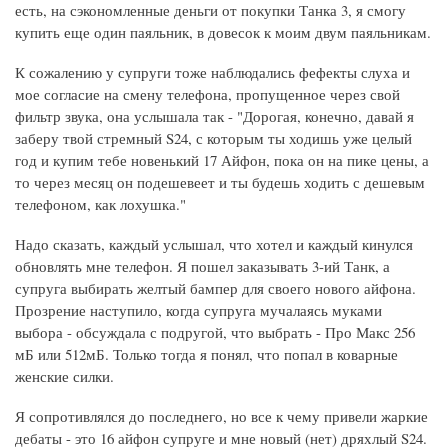
есть, на сэкономленные деньги от покупки Танка 3, я смогу
купить еще один паяльник, в довесок к моим двум паяльникам.
К сожалению у супруги тоже наблюдались фефекты слуха и
мое согласие на смену телефона, пропущенное через свой
фильтр звука, она услышала так - "Дорогая, конечно, давай я
заберу твой стремный S24, с которым ты ходишь уже целый
год и купим тебе новенький 17 Айфон, пока он на пике цены, а
то через месяц он подешевеет и ты будешь ходить с дешевым
телефоном, как лохушка."
Надо сказать, каждый услышал, что хотел и каждый кинулся
обновлять мне телефон. Я пошел заказывать 3-ий Танк, а
супруга выбирать желтый бампер для своего нового айфона.
Прозрение наступило, когда супруга мучалаясь муками
выбора - обсуждала с подругой, что выбрать - Про Макс 256
мБ или 512мБ. Только тогда я понял, что попал в коварные
женские силки.
Я сопротивлялся до последнего, но все к чему привели жаркие
дебаты - это 16 айфон супруге и мне новый (нет) дряхлый S24.