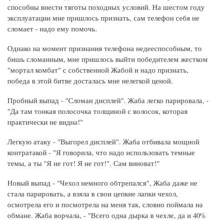
способны внести тяготы походных условий. На шестом году
эксплуатации мне пришлось признать, сам телефон себя не
сломает - надо ему помочь.
Однако на момент признания телефона недееспособным, то
бишь сломанным, мне пришлось выйти победителем жестком
"мортал комбат" с собственной Жабой и надо признать,
победа в этой битве досталась мне нелегкой ценой.
Пробный выпад - "Сломан дисплей". Жаба легко парировала, -
"Да там тонкая полосочка толщиной с волосок, которая
практически не видна!"
Легкую атаку - "Выгорел дисплей". Жаба отбивала мощной
контратакой - "Я говорила, что надо использовать темные
темы, а ты "Я не гот! Я не гот!". Сам виноват!"
Новый выпад - "Чехол немного обтрепался", Жаба даже не
стала парировать, а взяла в свои цепкие лапки чехол,
осмотрела его и посмотрела на меня так, словно поймала на
обмане. Жаба ворчала, - "Всего одна дырка в чехле, да и 40%