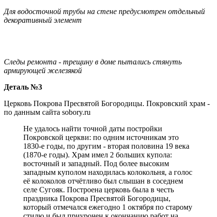
Для водосточной трубы на стене предусмотрен отдельный
декоративный элемент
Следы ремонта - трещину в доме пытались стянуть
армирующей железякой
Деталь №3
Церковь Покрова Пресвятой Богородицы. Покровский храм -
по данным сайта sobory.ru
Не удалось найти точной даты постройки
Покровской церкви: по одним источникам это
1830-е годы, по другим - вторая половина 19 века
(1870-е годы). Храм имел 2 больших купола:
восточный и западный. Под более высоким
западным куполом находилась колокольня, а голос
её колоколов отчётливо был слышан в соседнем
селе Сугояк. Построена церковь была в честь
праздника Покрова Пресвятой Богородицы,
который отмечался ежегодно 1 октября по старому
стилю и был приурочен к окончанию работ на