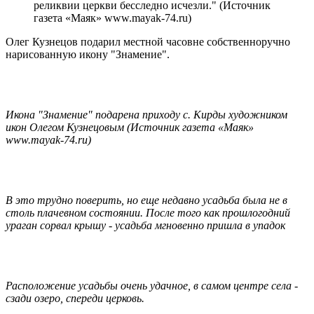
реликвии церкви бесследно исчезли." (Источник
газета «Маяк» www.mayak-74.ru)
Олег Кузнецов подарил местной часовне собственноручно
нарисованную икону "Знамение".
Икона "Знамение" подарена приходу с. Кирды художником
икон Олегом Кузнецовым (Источник газета «Маяк»
www.mayak-74.ru)
В это трудно поверить, но еще недавно усадьба была не в
столь плачевном состоянии. После того как прошлогодний
ураган сорвал крышу - усадьба мгновенно пришла в упадок
Расположение усадьбы очень удачное, в самом центре села -
сзади озеро, спереди церковь.