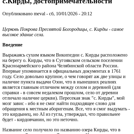
c.Кирды, достопримечательности
Опубликовано
meval
-
сб, 10/01/2026 - 20:12
Церковь Покрова Пресвятой Богородицы, с. Кирды - самое
высокое здание села.
Введение
Выражаясь сухим языком Википедии с. Кирды расположено
на берегу о. Кирды, что в Сугоякском сельском поселении
Красноармейского района Челябинской области России.
Впервые упоминается в официальных документах в 1761
году. Село довольно крупное, о чем говорят аж две улицы и
наличие пункта выдачи Озон, что в нынешних реалиях
является главным отличием между селом и деревней (для
справки - в совсем недалеком прошлом, село от деревни
отличало наличие церкви). Пересекая знак "с. Кирды", мой
мозг завис - ибо я не смог найти подходящее слово для
обращения к местным аборигенам. Все, что я смог выдумать -
это кирдынец, но AI из гугла, утверждал, что правильнее
будет - кирдовчанин, но это неточно.
Название село получило по названию озера Кирды, что в