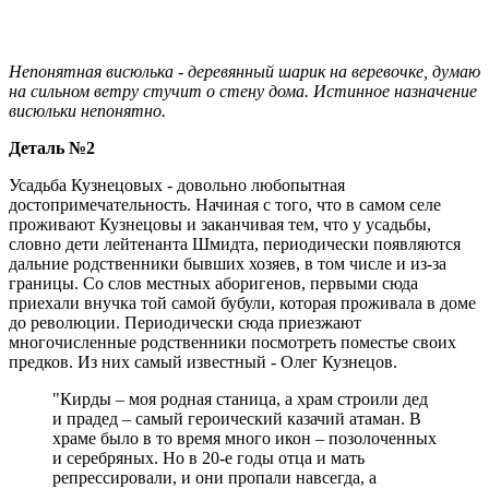
Непонятная висюлька - деревянный шарик на веревочке, думаю
на сильном ветру стучит о стену дома. Истинное назначение
висюльки непонятно.
Деталь №2
Усадьба Кузнецовых - довольно любопытная
достопримечательность. Начиная с того, что в самом селе
проживают Кузнецовы и заканчивая тем, что у усадьбы,
словно дети лейтенанта Шмидта, периодически появляются
дальние родственники бывших хозяев, в том числе и из-за
границы. Со слов местных аборигенов, первыми сюда
приехали внучка той самой бубули, которая проживала в доме
до революции. Периодически сюда приезжают
многочисленные родственники посмотреть поместье своих
предков. Из них самый известный - Олег Кузнецов.
"Кирды – моя родная станица, а храм строили дед
и прадед – самый героический казачий атаман. В
храме было в то время много икон – позолоченных
и серебряных. Но в 20-е годы отца и мать
репрессировали, и они пропали навсегда, а