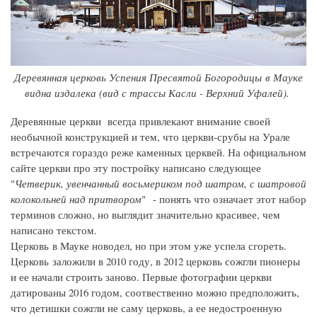
Деревянная церковь Успения Пресвятой Богородицы в Мауке
видна издалека (вид с трассы Касли - Верхний Уфалей).
Деревянные церкви всегда привлекают внимание своей
необычной конструкцией и тем, что церкви-срубы на Урале
встречаются гораздо реже каменных церквей. На официальном
сайте церкви про эту постройку написано следующее
"
Четверик, увенчанный восьмериком под шатром, с шатровой
колокольней над притвором
" - понять что означает этот набор
терминов сложно, но выглядит значительно красивее, чем
написано текстом.
Церковь в Мауке новодел, но при этом уже успела сгореть.
Церковь заложили в 2010 году, в 2012 церковь сожгли пионеры
и ее начали строить заново. Первые фотографии церкви
датированы 2016 годом, соотвественно можно предположить,
что детишки сожгли не саму церковь, а ее недостроенную