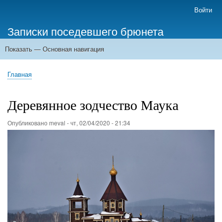
Перейти
Войти
Меню
к
учётной
Записки поседевшего брюнета
основному
записи
содержанию
пользователя
Показать — Основная навигация
Основная
навигация
Главная
Главная
Строка
навигации
Деревянное зодчество Маука
Опубликовано
meval
-
чт, 02/04/2020 - 21:34