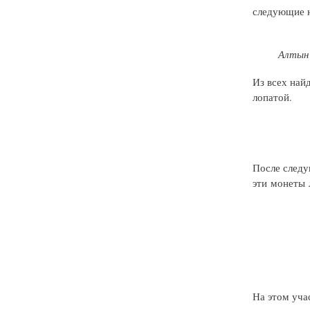
следующие н
Алтын 
Из всех най
лопатой.
После следу
эти монеты л
На этом учас