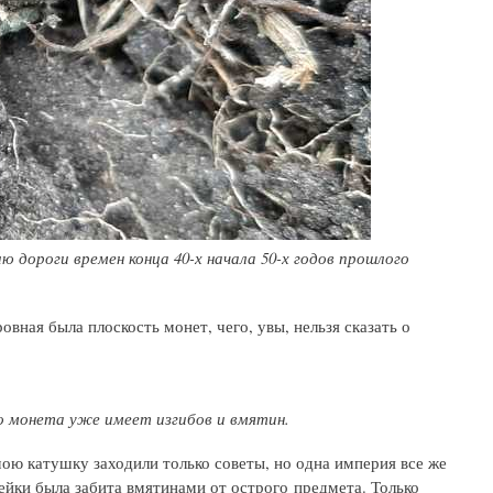
ю дороги времен конца 40-х начала 50-х годов прошлого
вная была плоскость монет, чего, увы, нельзя сказать о
 но монета уже имеет изгибов и вмятин.
ою катушку заходили только советы, но одна империя все же
пейки была забита вмятинами от острого предмета. Только