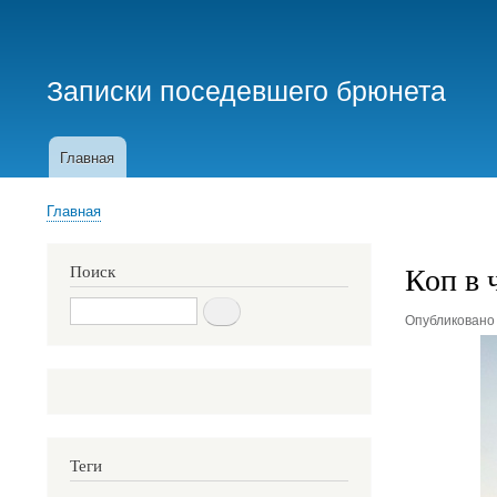
Меню
учётной
Записки поседевшего брюнета
записи
пользователя
Главная
Основная
навигация
Главная
Строка
навигации
Коп в 
Поиск
Поиск
Опубликован
Теги