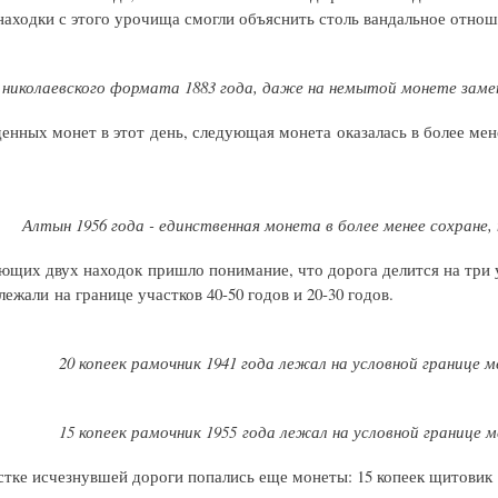
аходки с этого урочища смогли объяснить столь вандальное отнош
николаевского формата 1883 года, даже на немытой монете зам
денных монет в этот день, следующая монета оказалась в более мен
Алтын 1956 года - единственная монета в более менее сохране,
ющих двух находок пришло понимание, что дорога делится на три у
ежали на границе участков 40-50 годов и 20-30 годов.
20 копеек рамочник 1941 года лежал на условной границе
15 копеек рамочник 1955 года лежал на условной границе
тке исчезнувшей дороги попались еще монеты: 15 копеек щитовик 19