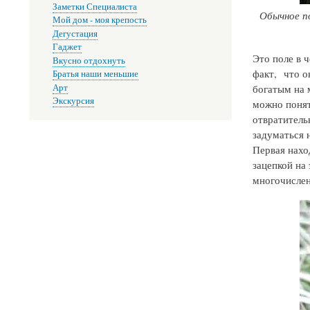
Заметки Специалиста
Обычное по
Мой дом - моя крепость
Дегустация
Гаджет
Это поле в 
Вкусно отдохнуть
факт, что о
Братья наши меньшие
Арт
богатым на м
Экскурсия
можно понят
отвратитель
задуматься 
Первая наход
зацепкой на
многочислен