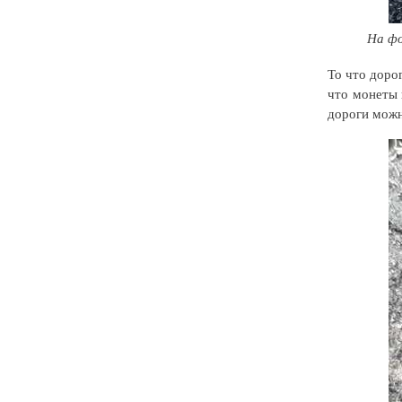
На фо
То что дорог
что монеты 
дороги можн