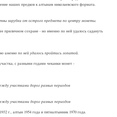
ение наших предков к алтынам николаевского формата.
етны зарубки от острого предмета по центру монеты.
ее приличном сохране - но именно по ней удалось садануть
 но именно по ней удалось пройтись лопатой.
частка, с разными годами чеканки монет -
 между участками дорог разных периодов
 между участками дорог разных периодов
32 г., алтын 1954 года и пятиалтынник 1970 года.