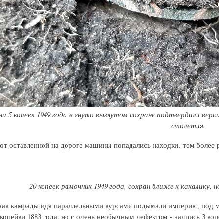
ни 5 копеек 1949 года в гнуто выгнутом сохране подтвердили верси
столетия.
от оставленной на дороге машины попадались находки, тем более ро
20 копеек рамочник 1949 года, сохран ближе к какалику,
 как камрады идя параллельными курсами подымали империю, под м
3 копейки 1883 года, но с очень необычным дефектом - надпись 3 ко