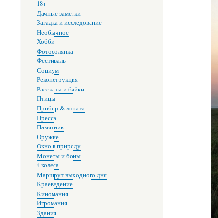
18+
Дачные заметки
Загадка и исследование
Необычное
Хобби
Фотосолянка
Фестиваль
Социум
Реконструкция
Рассказы и байки
Птицы
Прибор & лопата
Пресса
Памятник
Оружие
Окно в природу
Монеты и боны
4 колеса
Маршрут выходного дня
Краеведение
Киномания
Игромания
Здания