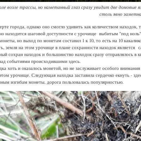
ле возле трассы, но наметанный глаз сразу увидит две домовые 
столь явно заметна
черте города, однако оно смогло удивить как количеством находок, 
но находится шаговой доступности с урочище выбитым "под ноль" 
онеты, но выход по монетам составил 1 к 10, то есть на 10 какали
ь, земля на этом урочище в плане сохранности находок является са
ный сохран находок и большинство находок сразу отправлялось в кис
над событиями происходившими здесь.
ка хоть и оказалось монетой, но не заслуживает особого внимания 
 этом урочище. Следующая находка заставила сердечко екнуть - здес
ным изгибам монеты, дорога пользовалась популярностью.