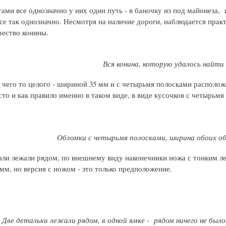
ами все однозначно у них один путь - в баночку из под майонеза, 
се так однозначно. Несмотря на наличие дороги, наблюдается практ
чество конины.
Вся конина, которую удалось найти
 чего то целого - шириной 35 мм и с четырьмя полосками располо
сто и как правило именно в таком виде, в виде кусочков с четырьм
Обломки с четырьмя полосками, ширина обоих обл
али лежали рядом, по внешнему виду наконечники ножа с тонким л
мм, но версия с ножом - это только предположение.
Две детальки лежали рядом, в одной ямке - рядом ничего не было