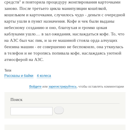
средств" и повторила процедуру жонглирования карточками
заново. После третьего цикла манипуляции кошёлкой,
кошельком и карточками, случилось чудо - деньги с очередной
карты ушли в пункт назначения. Кофе и чек были выданы
небесному созданию и оно, благоухая и громко цокая
каблуками ушло.... в зал ожидания, наслаждаться кофе. То, что
на АЗС был час пик, и за ее машиной стояла орда алчущих
бензина машин - ее совершенно не беспокоило, она уткнулась
в телефон и не торопясь попивала кофе, наслаждаясь уютной
атмосферой на АЗС.
Теги
Рассказы и байки
4 колеса
Войдите
или
зарегистрируйтесь
, чтобы оставлять комментарии
Поиск
Поиск