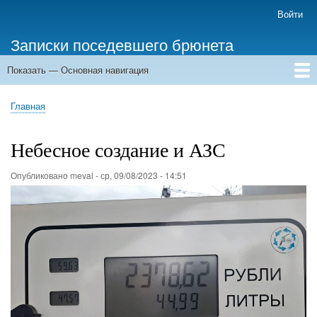
Перейти
Войти
Меню
к
учётной
Записки поседевшего брюнета
основному
записи
содержанию
пользователя
Показать — Основная навигация
Основная
навигация
Главная
Главная
Строка
навигации
Небесное создание и АЗС
Опубликовано
meval
-
ср, 09/08/2023 - 14:51