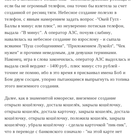
если бы не огромный телефон, она точно бы взлетела за счет
созданной от ресниц тяги. Небесное создание полезло в
телефон, с явным намерением задать вопрос -"Окей Гугл -
Баллы в минус или плюс", но неуверенно потискав телефон,
выдала -"В минус". А оператор АЗС, почуяв слабину,
навалилась на небесное создание по взрослому - и сыпала
всякими "Пуш сообщениями", "Приложением Лукойл", "Чек
нужен" и прочими неведомым, для девушки терминами.
Наконец, игра в слова закончилась, оператор АЗС выдохлась и
выдала свой вердикт - 1400 руб., плюс минус сто рублей -
точнее не помню, ибо в это время я присваивал имена Боб и
Бом двум сосцам, упорно пытающимся выпрыгнуть из топика
этого внеземного создания.
Далее, как в знаменитой юмореске, внеземное создание
открыло кошёлочку, достала кошелёк, закрыла кошёлочку,
открыла кошелёк, достала карточку, закрыла кошелёк, достала
кошёлочку, открыла кошёлочку, положила кошелёк, закрыла
кошелёчку, убрала кошёлочку - сделала карточкой "пик-пик",
что в переводе с банковского означало - "на этой карте нет