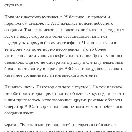
стульями.
Пока моя ласточка купалась в 95 бензине - в прямом и
переносном смысле, на АЗС начались поиски небесного
создания. Точнее поисков, как таковых не было - она сидела у
всех на виду, скорее это были безуспешные попытки
выдернуть ходячую бахчу из телефона. Что показывали в
телефоне - не понятно, но несомненно, что то более
интересное, чем чашечка кофе и наполнение брюха машины
бензином. Однако не смотря на глухоту и слепоту владелицы
бахчи, настырному оператору АЗС все таки удалось вырвать
неземное создание из лап интересного контента.
Началось шоу - "Разговор слепого с глухим". На той планете,
где обитали эти два представителя бахчевых культур и все что
к ним прилагалось, использовались другие речевые обороты.
Оператор АЗС, говорила на явно не знакомом для небесного
создания языке.
Фраза - "Баллы в минус или плюс", превратила обладателя
бахчи в китайского болванчика - захлопали длинные ресницы и