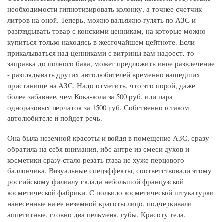
необходимости гипнотизировать колонку, а точнее счетчик
литров на оной. Теперь, можно вальяжно гулять по АЗС и
разглядывать товар с конскими ценникам, на которые можно
купиться только находясь в жесточайшем цейтноте. Если
прикалываться над ценниками с витрины вам надоест, то
заправка до полного бака, может предложить иное развлечение
- разглядывать других автолюбителей временно нашедших
пристанище на АЗС. Надо отметить, что это порой, даже
более забавнее, чем Кока-кола за 500 руб. или пара
одноразовых перчаток за 1500 руб. Собственно о таком
автолюбителе и пойдет речь.
Она была неземной красоты и войдя в помещение АЗС, сразу
обратила на себя внимания, ибо антре из смеси духов и
косметики сразу стало резать глаза не хуже перцового
баллончика. Визуальные спецэффекты, соответствовали этому
российскому филиалу склада небольшой французской
косметической фабрики. С полкило косметической штукатурки
нанесенные на ее неземной красоты лицо, подчеркивали
аппетитные, словно два пельменя, губы. Красоту тела,