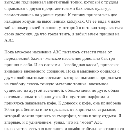
выгодно подчеркивал аппетитный топик, который с трудом
справлялся с двумя представителями бахчевых культур,
разместившись на уровне груди. К топику прилагались две
изящные ходули на высоченных каблуках. От ее вида я даже
забыл номер своей колонки, у которой я оставил заправляться
свою ласточку, да что греха таить, я забыл зачем пришел на
АЗС.
Пока мужское население АЗС пыталось отвести глаза от
передвижной бахчи - женское население довольно быстро
пришло в себя. И со словами - "свободная касса", привлекла
внимание внеземного создания. Пока я мысленно общался с
двумя любопытными сосцами, которые пытались прорваться
на свободу сквозь тонкую материю топика, внеземное
существо из другой вселенной, обошло меня по дуге, обдав
сотнями ароматов французской индустрии парфюма и
принялось заказывать кофе. К довесок к кофе, она приобрела
20 литров бензина и не отрываясь от кирпича со стразами,
который можно принять за смартфон, ушла в зону отдыха. Я
впервые, и с удивлением, узнал, что на "моей" АЗС,
оказывается есть зал ожидания и комфортабельные столики со