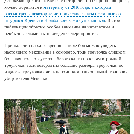
Для желающих ознакомится с исторической стороной вопроса,
можно обратится к
материалу от 2016 года, в котором
рассмотрены некоторые исторические факты связанные со
штурмом Крепости Челяба войсками бунтовщиков
. В этой
публикации обратим особое внимание на интересные и
необычные моменты проведения мероприятия.
При наличии плохого зрения на поле боя можно увидеть
настоящего мексиканца в сомбреро, толи треуголка слишком
большая, толи отсутствие белого канта по краям огромной
треуголки, толи невероятно большие размеры треуголки, но
издалека треуголка очень напоминала национальный головной
убор жителя Мексики.