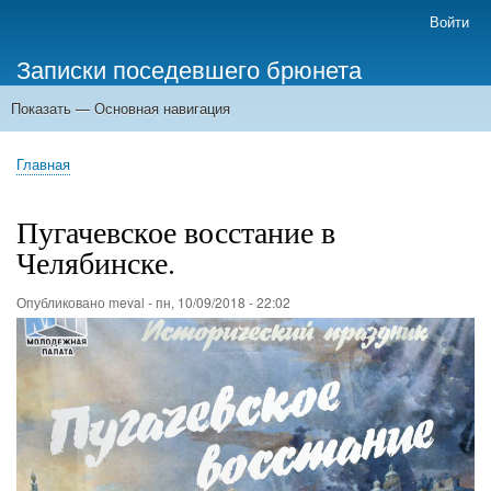
Перейти
Войти
Меню
к
учётной
Записки поседевшего брюнета
основному
записи
содержанию
пользователя
Показать — Основная навигация
Основная
навигация
Главная
Главная
Строка
навигации
Пугачевское восстание в
Челябинске.
Опубликовано
meval
-
пн, 10/09/2018 - 22:02