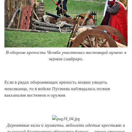
В обороне крепости Челяба участвовал настоящий мучачо в
черном сомбреро.
Если в рядах обороняющих крепость можно увидеть
мексиканца, то в войске Пугачева наблюдалась полная
вакханалия костюмов и оружия.
Деревянные вилы и мушкеты, небогато одетые крестьяне и
пышущий богатством убранства барчук — армия атамана