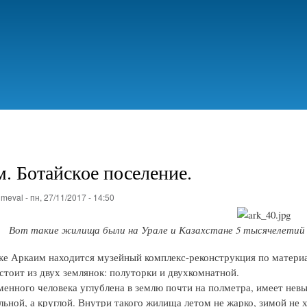
Перейти
к
основному
содержанию
. Ботайское поселение.
о
meval
-
пн, 27/11/2017 - 14:50
Вот такие жилища были на Урале и Казахстане 5 тысячелетий на
ке Аркаим находится музейный комплекс-реконструкция по материа
стоит из двух землянок: полуторки и двухкомнатной.
менного человека углублена в землю почти на полметра, имеет невы
льной, а круглой. Внутри такого жилища летом не жарко, зимой не 