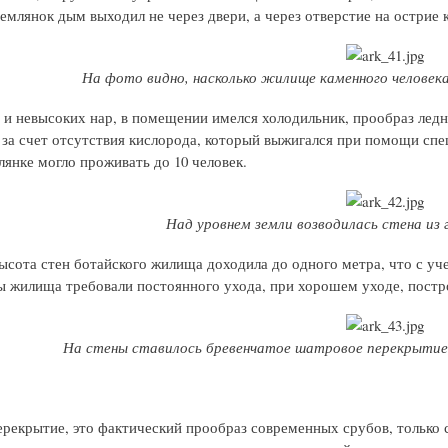
землянок дым выходил не через двери, а через отверстие на острие
На фото видно, насколько жилище каменного человека
 и невысоких нар, в помещении имелся холодильник, прообраз ледн
 за счет отсутствия кислорода, который выжигался при помощи спе
лянке могло проживать до 10 человек.
Над уровнем земли возводилась стена из 
ысота стен ботайского жилища доходила до одного метра, что с уч
ы жилища требовали постоянного ухода, при хорошем уходе, постро
На стены ставилось бревенчатое шатровое перекрытие,
рекрытие, это фактический прообраз современных срубов, только 