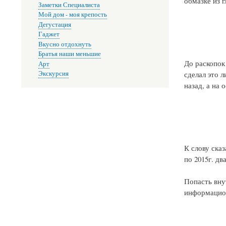
обмазке из г
Заметки Специалиста
Мой дом - моя крепость
Дегустация
Гаджет
Вкусно отдохнуть
Братья наши меньшие
До раскопок
Арт
сделал это 
Экскурсия
назад, а на
К слову сказ
по 2015г. дв
Попасть вну
информацио