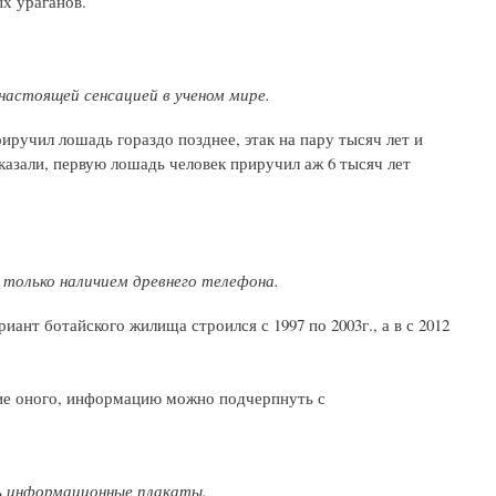
ых ураганов.
настоящей сенсацией в ученом мире.
иручил лошадь гораздо позднее, этак на пару тысяч лет и
казали, первую лошадь человек приручил аж 6 тысяч лет
только наличием древнего телефона.
иант ботайского жилища строился с 1997 по 2003г., а в с 2012
вие оного, информацию можно подчерпнуть с
ь информационные плакаты.