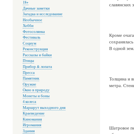
18+
славянских 
Дачные заметки
Загадка и исследование
Необычное
Хобби
Фотосолянка
Кроме очага
Фестиваль
сохранялась
Социум
В одной зем
Реконструкция
Рассказы и байки
Птицы
Прибор & лопата
Пресса
Толщина и в
Памятник
Оружие
метра. Стен
Окно в природу
Монеты и боны
4 колеса
Маршрут выходного дня
Краеведение
Киномания
Игромания
Шатровое пе
Здания