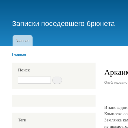
Меню
учётной
Записки поседевшего брюнета
записи
пользователя
Главная
Основная
навигация
Главная
Строка
навигации
Аркаим
Поиск
Поиск
Опубликован
В заповедни
Комплекс со
Землянка ка
Теги
не прямоуго