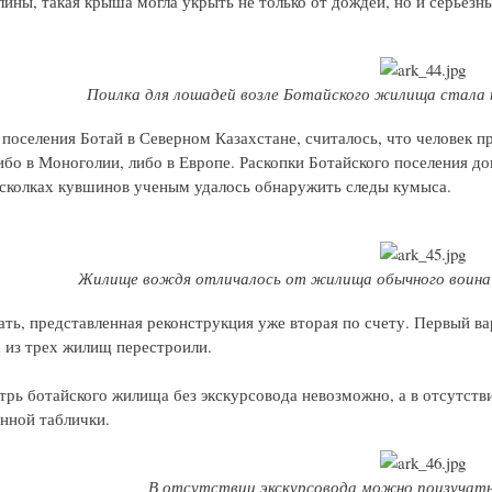
лины, такая крыша могла укрыть не только от дождей, но и серьезн
Поилка для лошадей возле Ботайского жилища стала 
 поселения Ботай в Северном Казахстане, считалось, что человек пр
либо в Моноголии, либо в Европе. Раскопки Ботайского поселения до
 осколках кувшинов ученым удалось обнаружить следы кумыса.
Жилище вождя отличалось от жилища обычного воина 
ать, представленная реконструкция уже вторая по счету. Первый вар
а из трех жилищ перестроили.
трь ботайского жилища без экскурсовода невозможно, а в отсутст
нной таблички.
В отсутствии экскурсовода можно поизучат